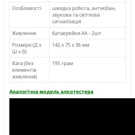
Особливості
швидка робота, антиобан,
звукова та світлова
сигналізація
Живлення
батаерейки АА - 2шт.
Розміри (Д x
142 х 75 х 36 мм
Ш x В)
Вага (без
195 грам
елементів
живлення)
Аналогічна модель алкотестера