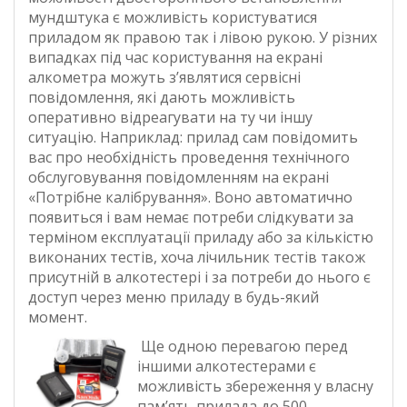
мундштука є можливість користуватися
приладом як правою так і лівою рукою. У різних
випадках під час користування на екрані
алкометра можуть з’являтися сервісні
повідомлення, які дають можливість
оперативно відреагувати на ту чи іншу
ситуацію. Наприклад: прилад сам повідомить
вас про необхідність проведення технічного
обслуговування повідомленням на екрані
«Потрібне калібрування». Воно автоматично
появиться і вам немає потреби слідкувати за
терміном експлуатації приладу або за кількістю
виконаних тестів, хоча лічильник тестів також
присутній в алкотестері і за потреби до нього є
доступ через меню приладу в будь-який
момент.
Ще одною перевагою перед
іншими алкотестерами є
можливість збереження у власну
пам’ять прилада до 500