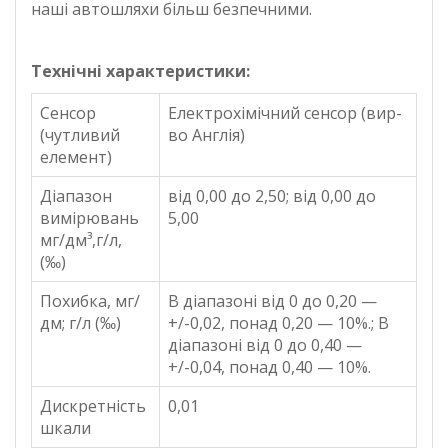
наші автошляхи більш безпечними.
Технічні характеристики:
Сенсор
Електрохімічний сенсор (вир-
(чутливий
во Англія)
елемент)
Діапазон
від 0,00 до 2,50; від 0,00 до
вимірювань
5,00
мг/дм³,г/л,
(‰)
Похибка, мг/
В діапазоні від 0 до 0,20 —
дм; г/л (‰)
+/-0,02, понад 0,20 — 10%.; В
діапазоні від 0 до 0,40 —
+/-0,04, понад 0,40 — 10%.
Дискретність
0,01
шкали