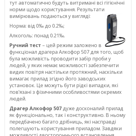
тут автоматично будуть витримані всі гігієнічні
норми щодо користування. Результати
вимірювань подаються у вигляді:
Норма: від 0‰ до 0.2‰;
Алкоголь: понад 0.21‰.
Ручний тест
– цей режим заложено в
функціонал драгера Алкофор 507 для того, щоб
була можливість проводити забір проби у
людей, у яких немає можливості забезпечити
видих повітря настільки протяжний, наскільки
вимагає прилад згідно його заводських
установок. Це можуть бути рідкі випадки, які
пов’язані з фізичними особливостями окремих
людей.
Драгер Алкофор 507
дуже досконалий прилад
як функціонально, так і конструктивно. В ньому
передбачено багато дрібниць, які насправді
полегшують користування приладом. Завдяки
можливості двостороннього встановлення