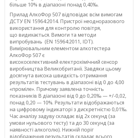
більше 10% в діапазоні понад 0,40‰.
Прилад АлкоФор 507 відповідає всім вимогам
ДСТУ EN 15964:2014. Пристрої неодноразового
використання для контролю повітря,
що видихається. Вимоги та методи
випробувань (EN 15964:2011, IDT).
Вимірювальним елементом алкотестера
АлкоФор 507 є
високоселективний електрохімічний сенсор
виробництва Великобританії. Завдяки цьому
досягнута висока швидкість отримання
результатів тестувань в діапазоні від 0 до 4,00
«проміле». Причому заявлена точність
показників В діапазоні від 0 до 0,20‰ — +/-0,02,
понад 0,20 — 10%. Результати відображаються
на цифровому індикаторі з дискретністю 0,01‰.
Час аналізу задуву складає від 2х секунд (за
умови нульового тесту) та до 30 секунд (за
наявності алкоголю). Нижній поріг
відображення результатів складає всього