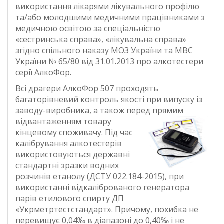
використання лікарями лікувального профілю
та/або молодшими медичними працівниками з
медичною освітою за спеціальністю
«сестринська справа», «лікувальна справа»
згідно спільного наказу МОЗ України та МВС
України № 65/80 від 31.01.2013 про алкотестери
серії АлкоФор.
Всі драгери АлкоФор 507 проходять
багаторівневий контроль якості при випуску із
заводу-виробника, а також перед прямим
відвантаженням товару
кінцевому споживачу. Під час
калібрування алкотестерів
використовуються державні
стандартні зразки водних
розчинів етанолу (ДСТУ 022.184-2015), при
використанні відкаліброваного генератора
парів етилового спирту ДП
«Укрметртестстандарт». Причому, похибка не
перевищує 0,04‰ в діапазоні до 0,40‰ і не