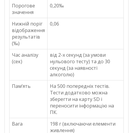
Порогове
0,20‰
значення
Нижній поріг
0,06
відображення
результатів
(‰)
Час аналізу
від 2-х секунд (за умови
(сек)
нульового тесту) та до 30
секунд (за наявності
алкоголю)
Пам’ять
На 500 попередніх тестів.
Тести додатково можна
зберегти на карту SD і
переносити інформацію на
ПК.
Вага
198 г (включаючи елементи
живлення)