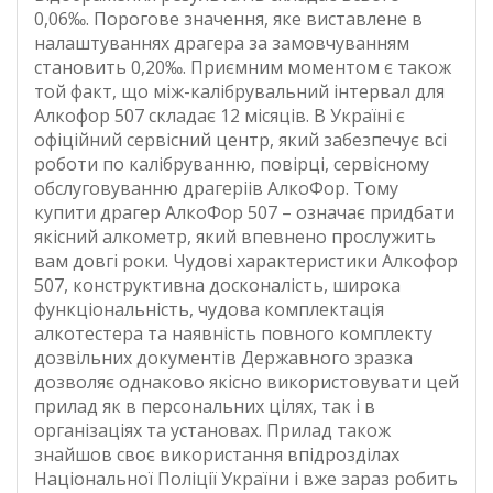
0,06‰. Порогове значення, яке виставлене в
налаштуваннях драгера за замовчуванням
становить 0,20‰. Приємним моментом є також
той факт, що між-калібрувальний інтервал для
Алкофор 507 складає 12 місяців. В Україні є
офіційний сервісний центр, який забезпечує всі
роботи по калібруванню, повірці, сервісному
обслуговуванню драгеріів АлкоФор. Тому
купити драгер АлкоФор 507 – означає придбати
якісний алкометр, який впевнено прослужить
вам довгі роки. Чудові характеристики Алкофор
507, конструктивна досконалість, широка
функціональність, чудова комплектація
алкотестера та наявність повного комплекту
дозвільних документів Державного зразка
дозволяє однаково якісно використовувати цей
прилад як в персональних цілях, так і в
організаціях та установах. Прилад також
знайшов своє використання впідрозділах
Національної Поліції України і вже зараз робить