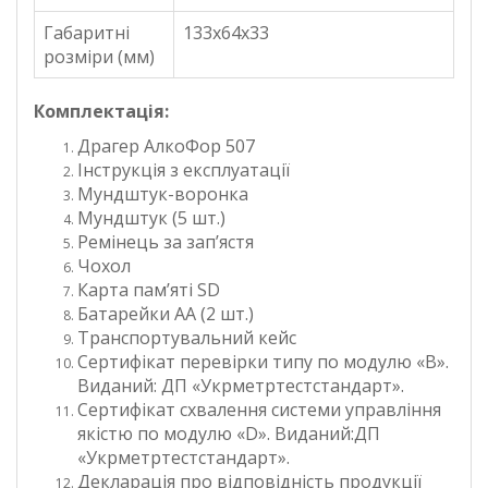
Габаритні
133х64х33
розміри (мм)
Комплектація:
Драгер АлкоФор 507
Інструкція з експлуатації
Мундштук-воронка
Мундштук (5 шт.)
Ремінець за зап’ястя
Чохол
Карта пам’яті SD
Батарейки АА (2 шт.)
Транспортувальний кейс
Сертифікат перевірки типу по модулю «В».
Виданий: ДП «Укрметртестстандарт».
Сертифікат схвалення системи управління
якістю по модулю «D». Виданий:ДП
«Укрметртестстандарт».
Декларація про відповідність продукції